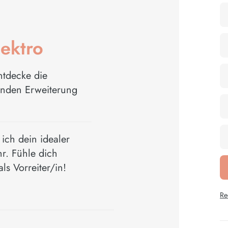
ektro
ntdecke die
enden Erweiterung
 ich dein idealer
r. Fühle dich
ls Vorreiter/in!
Re