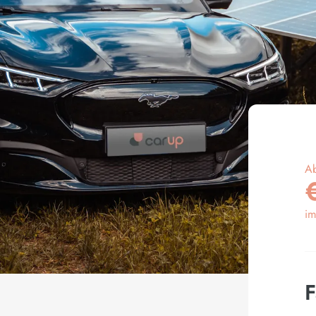
A
im
F